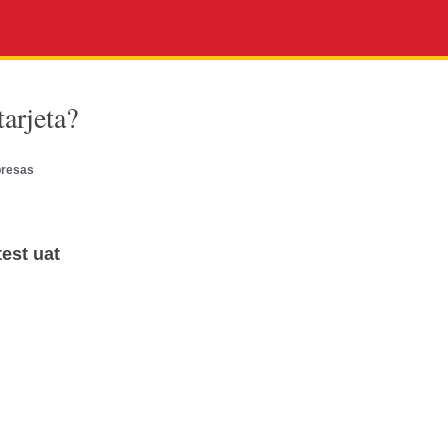
arjeta?
presas
test uat