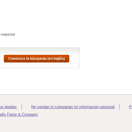
o especial
Comience la búsqueda (en inglés)
os legales
No vendan ni compartan mi información personal
P
ells Fargo & Company